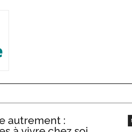
e autrement :
es à vivre chez soi
l