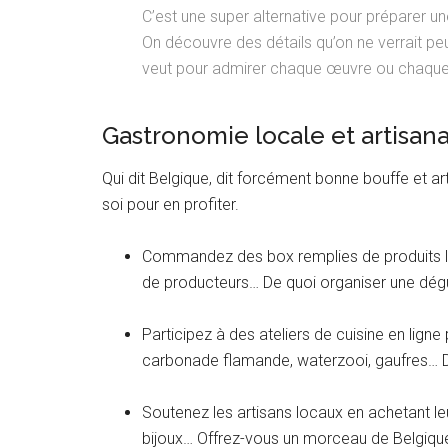
C’est une super alternative pour préparer un
On découvre des détails qu’on ne verrait peu
veut pour admirer chaque œuvre ou chaqu
Gastronomie locale et artisan
Qui dit Belgique, dit forcément bonne bouffe et art
soi pour en profiter.
Commandez des box remplies de produits lo
de producteurs… De quoi organiser une dég
Participez à des ateliers de cuisine en lign
carbonade flamande, waterzooi, gaufres… De
Soutenez les artisans locaux en achetant leu
bijoux… Offrez-vous un morceau de Belgique