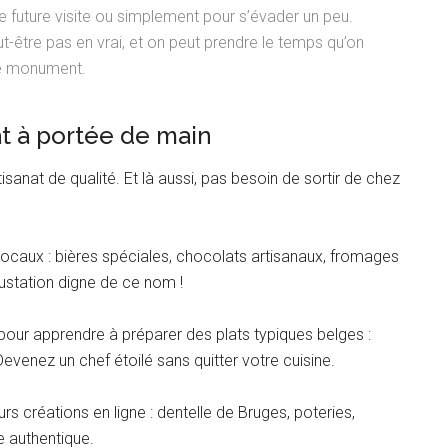
e future visite ou simplement pour s’évader un peu.
t-être pas en vrai, et on peut prendre le temps qu’on
e monument.
at à portée de main
isanat de qualité. Et là aussi, pas besoin de sortir de chez
caux : bières spéciales, chocolats artisanaux, fromages
ustation digne de ce nom !
e pour apprendre à préparer des plats typiques belges :
venez un chef étoilé sans quitter votre cuisine.
rs créations en ligne : dentelle de Bruges, poteries,
 authentique.