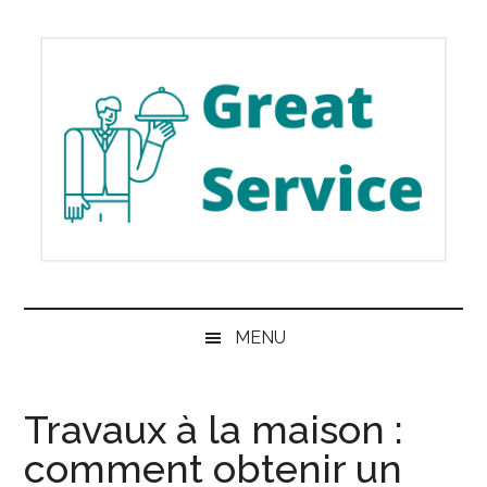
Passer
Skip
Passer
au
to
à
contenu
secondary
la
principal
menu
barre
latérale
principale
Great
Les
meilleurs
Service
MENU
services
de
Belgique
Travaux à la maison :
comment obtenir un