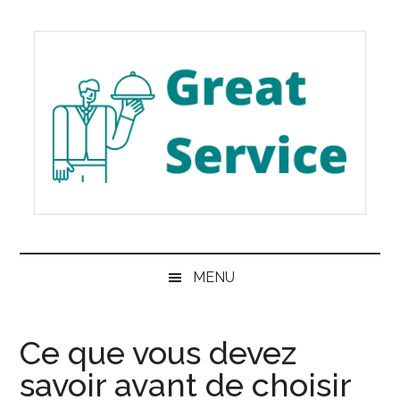
Passer
Skip
Passer
au
to
à
contenu
secondary
la
principal
menu
barre
latérale
principale
Great
Les
meilleurs
Service
MENU
services
de
Belgique
Ce que vous devez
savoir avant de choisir