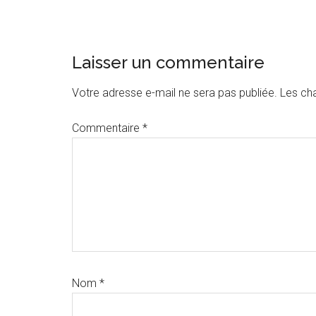
Interactions
Laisser un commentaire
du
Votre adresse e-mail ne sera pas publiée.
Les ch
lecteur
Commentaire
*
Nom
*