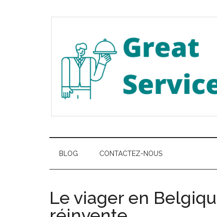
Passer
Skip
Passer
au
to
à
contenu
secondary
la
principal
menu
barre
latérale
principale
Great
Les
meilleurs
Service
services
BLOG
CONTACTEZ-NOUS
de
Belgique
Le viager en Belgiqu
réinvente