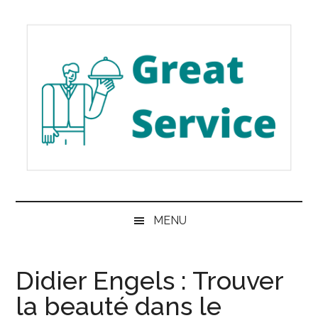
Passer
Skip
Passer
au
to
à
contenu
secondary
la
principal
menu
barre
latérale
principale
Great
Les
meilleurs
Service
MENU
services
de
Belgique
Didier Engels : Trouver
la beauté dans le