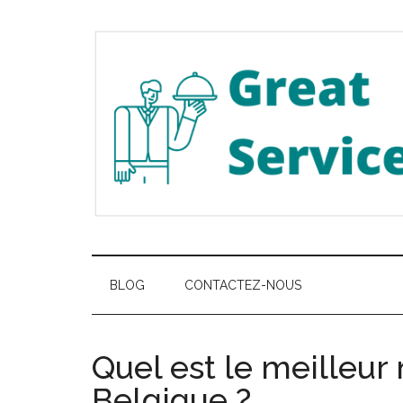
Passer
Skip
Passer
au
to
à
contenu
secondary
la
principal
menu
barre
latérale
principale
Great
Les
meilleurs
Service
services
BLOG
CONTACTEZ-NOUS
de
Belgique
Quel est le meilleur
Belgique ?