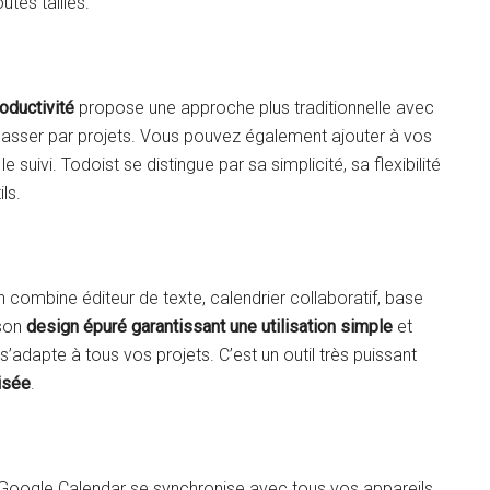
utes tailles.
oductivité
propose une approche plus traditionnelle avec
lasser par projets. Vous pouvez également ajouter à vos
 suivi. Todoist se distingue par sa simplicité, sa flexibilité
ls.
n combine éditeur de texte, calendrier collaboratif, base
 son
design épuré garantissant une utilisation simple
et
s’adapte à tous vos projets. C’est un outil très puissant
isée
.
 Google Calendar se synchronise avec tous vos appareils