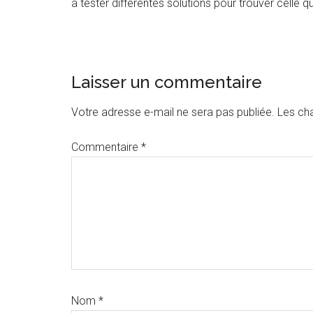
à tester différentes solutions pour trouver celle q
Interactions
Laisser un commentaire
du
Votre adresse e-mail ne sera pas publiée.
Les ch
lecteur
Commentaire
*
Nom
*