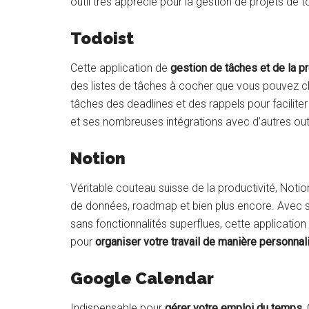
outil très apprécié pour la gestion de projets de to
Todoist
Cette application de
gestion de tâches et de la pr
des listes de tâches à cocher que vous pouvez c
tâches des deadlines et des rappels pour faciliter le
et ses nombreuses intégrations avec d’autres outi
Notion
Véritable couteau suisse de la productivité, Notio
de données, roadmap et bien plus encore. Avec
sans fonctionnalités superflues, cette application 
pour
organiser votre travail de manière personnal
Google Calendar
Indispensable pour
gérer votre emploi du temps
,