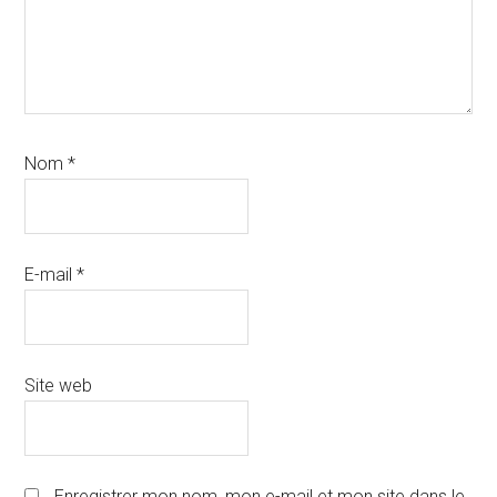
Nom
*
E-mail
*
Site web
Enregistrer mon nom, mon e-mail et mon site dans le