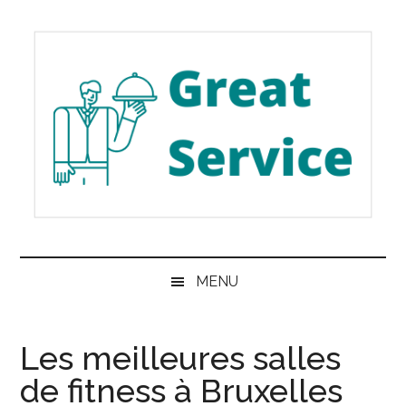
Passer
Skip
Passer
au
to
à
contenu
secondary
la
principal
menu
barre
latérale
principale
Great
Les
meilleurs
Service
MENU
services
de
Belgique
Les meilleures salles
de fitness à Bruxelles