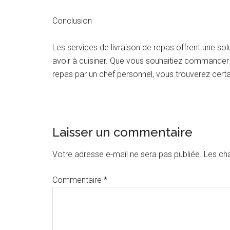
Conclusion
Les services de livraison de repas offrent une so
avoir à cuisiner. Que vous souhaitiez commander u
repas par un chef personnel, vous trouverez certa
Interactions
Laisser un commentaire
du
Votre adresse e-mail ne sera pas publiée.
Les ch
lecteur
Commentaire
*