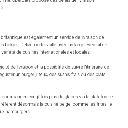
 prime, UberEats propose des délais de livraison
de.
britannique est également un service de livraison de
es belges, Deliveroo travaille avec un large éventail de
variété de cuisines internationales et locales.
ité de livraison et la possibilité de suivre l’itinéraire de
éguster un burger juteux, des sushis frais ou des plats
s commandent vingt fois plus de glaces via la plateforme
préfèrent désormais la cuisine belge, comme les frites, le
 aux hamburgers.