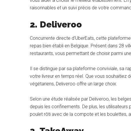
vous aider à choisir le meilleur établissement. En
raisonnables et un suivi précis de votre comman
2.
Deliveroo
Concurrente directe d’UberEats, cette plateforme 
repas bien établi en Belgique. Présent dans 28 vill
restaurants, vous permettant de choisir parmi une 
Il se distingue par sa plateforme conviviale, sa rapid
votre livreur en temps réel. Que vous souhaitiez d
végétariens, Deliveroo offre un large choix.
Selon une étude réalisée par Deliveroo, les belge
depuis les confinements. De plus, les utilisateurs 
poulet rôti avec de la compote et les boulettes,
3.
TakeAway