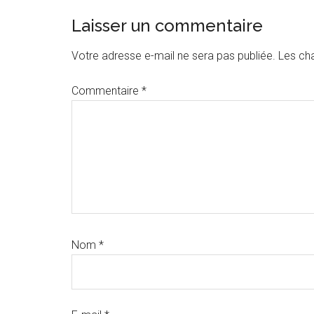
Interactions
Laisser un commentaire
du
Votre adresse e-mail ne sera pas publiée.
Les ch
lecteur
Commentaire
*
Nom
*