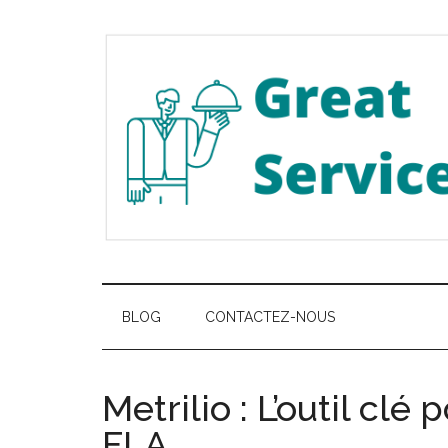
Passer
Skip
Passer
au
to
à
contenu
secondary
la
principal
menu
barre
latérale
principale
Great
Les
meilleurs
Service
services
BLOG
CONTACTEZ-NOUS
de
Belgique
Metrilio : L’outil clé 
FLA